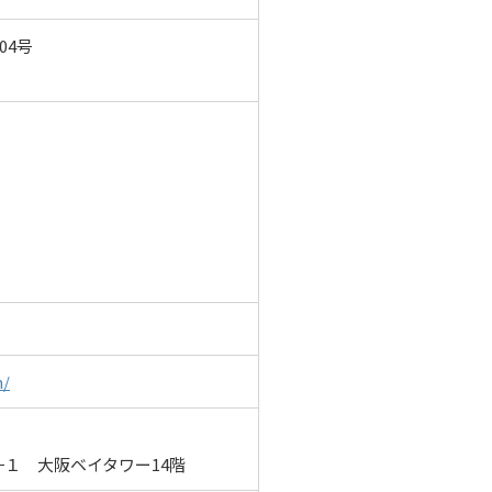
04号
m/
１ 大阪ベイタワー14階