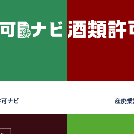
許可ナビ
産廃業