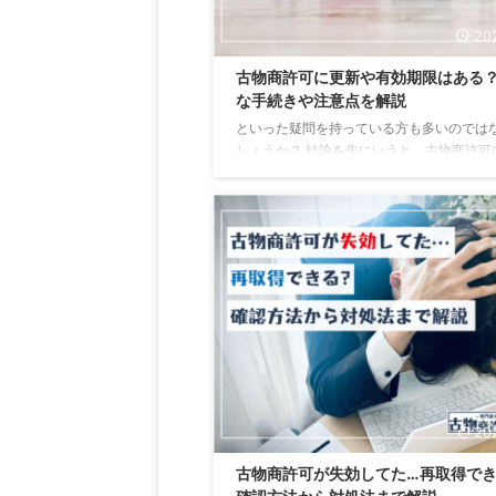
202
古物商許可に更新や有効期限はある
な手続きや注意点を解説
といった疑問を持っている方も多いのでは
しょうか？ 結論を先にいうと、古物商許可
効期限や更新はありません。 そのため、一
すればずっと使い続けることが可能なので
古物商許可を取得したら、その後は何の手
不要と誤解している方も多いです。 そこで
記事では古物商の更新についてや、取得後
な手続き、古物商の再取得が必要となるケ
ついて分かりやすく解説します。 古物商許
効期限はなく更新手続も不要 古物商許可は
して更新手続きは不要です。 古物商許可に
車の運転免許証 ...
202
古物商許可が失効してた…再取得で