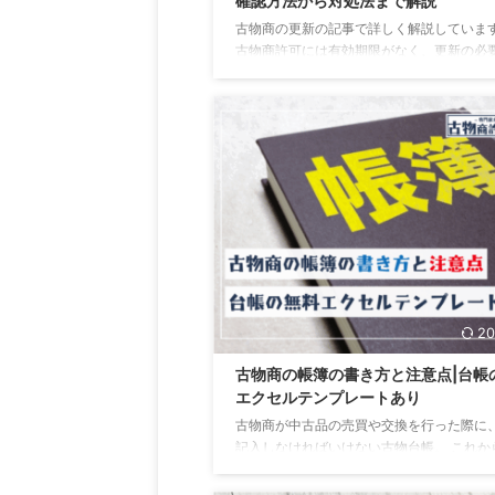
確認方法から対処法まで解説
古物商の更新の記事で詳しく解説していま
古物商許可には有効期限がなく、更新の必
りません。 そのため、基本的には一度取得
失効することはないのですが、例外的に古
許可が失効してしまうケースがあります。 
失効してしまった場合には、無許可状態で
ていることになるため、どのような対応を
いいかわからないという方も多いです。 こ
に古物商許可の失効について不安や疑問が
は、ぜひ、お気軽に古物商許可ナビ代行に
ください。 古物商許可ナビ代行では、これ
あなたと同じように ...
20
古物商の帳簿の書き方と注意点|台帳
エクセルテンプレートあり
古物商が中古品の売買や交換を行った際に
記入しなければいけない古物台帳。 これか
物商をはじめる人の中には、古物台帳をど
に記載すればいいのかわからないという方