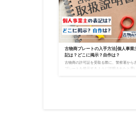
色々と定められています。 その中でも、特
上げられることが多い以下の3つの義務が
三大義務と呼ばれています。 本人確認の義
の記録義務 ...
20
古物商プレートの入手方法|個人事業
記は？どこに掲示？自作は？
古物商の許可証を受取る際に、警察署から
プレートを掲示するように説明されたと思
す。 ただ、そもそも古物商プレートが何な
や、どうやって入手すればいいのかわから
いう方も多いのではないでしょうか？ また
の場合の表記方法やプレートの設置場所な
いても気になるかと思います。 そこで、こ
では古物商プレートに関するさまざまな疑
いて説明書のように詳しく解説します。 ち
に、「すぐにプレートを入手したい」とい
ために、代表的な購入先を比較しました。
軽な方法を以下からチェッ ...