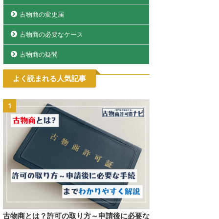
古物商の変更届
古物商の必要なケース
古物商の疑問
よく読まれる人気記事
1
古物商とは？許可の取り方～申請後に必要な