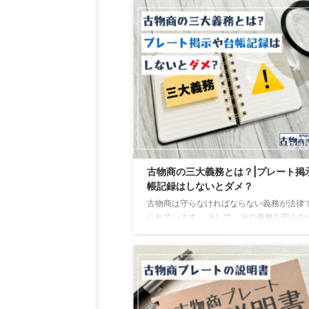
です。 そこで、この記事では古物台帳の書
注意点について解説します。 また、台帳の
エクセルデータを配布していますので、台
な型データが欲しいという方は是非活用し
さい。 古物台帳(帳簿)とは？ 古物台帳とは
品の売買や交換を行った際の取引を記録し
帳簿のことです。 古物商は中古品の売買や
行った場合、 ...
20
古物商の三大義務とは？|プレート掲
帳記録はしないとダメ？
古物商は守らなければならない義務が法律
られています。 そして、その義務を守らな
場合には、営業停止や罰金、拘禁刑などの
罰則が設けられています。 この記事では、
の三大義務をはじめとした守らなければい
義務や、その罰則について解説します。 古
三大義務とは？ 古物営業法において、古物
物営業を営む上で守らなけれないけない事