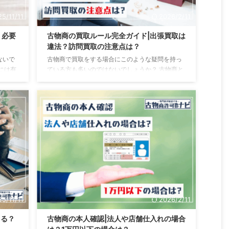
5/11/11
2026/2/11
？必要
古物商の買取ルール完全ガイド|出張買取は
違法？訪問買取の注意点は？
ないで
古物商で買取をする場合にこのような疑問を持っ
には有
ている方も多いのではないでしょうか？ 古物商と
度取得
し買取をする場合には法律で定められたルールが
すが、
あるのですが、そのルールを知らずに買取をして
続きも
しまっている方も多いです。 そこで、この記事で
、この
は古物商の買取について、ルールや注意点などを
に必要
わかりやすく解説します。 買取に古物商許可が必
ースに
要なケース・不要なケース 買取をする場合、基本
可に有
的には古物商の許可が必要です。 しかし、買い取
原則と
る商品によっては古物商が不要なケースもありま
は自動
す。 そこで、以下では買取に古物商が必要なケー
スと不要なケー ...
5/11/11
2026/2/11
きる？
古物商の本人確認|法人や店舗仕入れの場合