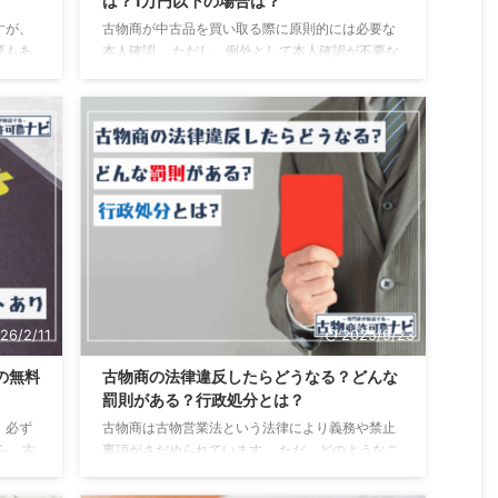
は？1万円以下の場合は？
すが、
古物商が中古品を買い取る際に原則的には必要な
要もあ
本人確認。 ただし、例外として本人確認が不要な
すれば
ケースをもあります。 また、法人から仕入れる場
物商の
合や店舗から仕入れる場合、どのように本人確認
また、
をすればいいのか気になる方も多いと思います。
営業し
そこで、この記事では古物商の専門家が買取時の
取れば
本人確認方法や、法人や店舗仕入れ、1万円以下で
のよう
の本人確認の必要性について解説します。 古物商
ある方
の本人確認とは？ 古物商の本人確認とは、中古品
ご相談
の買い取る際に、取引する相手が間違いなく本人
までに
であるかどうか確かめるための手続きです。 中古
品は盗んだ物 ...
26/2/11
2025/9/23
の無料
古物商の法律違反したらどうなる？どんな
罰則がある？行政処分とは？
、必ず
古物商は古物営業法という法律により義務や禁止
ら、古
事項がさだめられています。 ただ、どのようなこ
のよう
とをすると法律違反になるのかや、法律に違反し
も多い
た場合にどんな罰則があるのかわからないか方も