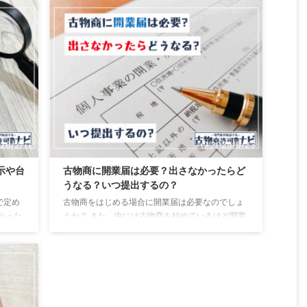
き方と
多いです。 そこで、この記事では古物商の法律に
無料の
違反した場合どうなるのかや、どのような罰則が
帳のひ
あるのかについて解説します。 古物商の法律に違
てくだ
反するとどうなる？ 古物商の法律に違反した場合
、中古
にどうなるかというと、以下の2種類の可能性があ
ておく
ります。 罰則(懲役や罰金) 行政処分(許可取消や営
交換を
業停止) 古物商の法律違反による罰則 罰則とは、
法律 ...
26/2/11
2025/9/23
示や台
古物商に開業届は必要？出さなかったらど
うなる？いつ提出するの？
で定め
古物商をはじめる場合に開業届は必要なのでしょ
かった
うか？ また、中には古物商を始めているけど開業
厳しい
届をまだ出していないという方もいるかもしれま
古物商
せん。 そこで、この記事では「古物商に開業届の
けない
提出は必要なのか」や「開業届を出さなかったら
物商の
どうなるのか」、「いつのタイミングで開業届を
商は古
提出すればいいのか」などについて解説します。
項が
開業届を出していなくても古物商の許可は取れる