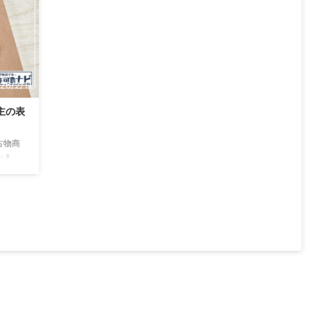
に取り
まず、大前提として開業届を出していないからと
古物商の
いって、古物商の許可が取れないという事はあり
務 取引
ません。 なぜなら、古物商の許可を取得する要件
に開業届に関する ...
26/2/11
主の表
古物商
いま
のか
ないと
、個人
どにつ
の記事
問につ
なみ
う方の
最も手