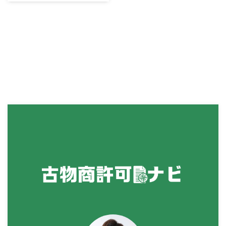
が、『なぜ遅れたのか』の理由が
安と思ったら、専門家に ...
て詳しく解説します。 また、提
警察署の納得できる内容でなけれ
出期 ...
ば、厳しく指導を受ける可能性が
あります。 そして、さらに大変
なのは「変更届」の作成です。
古物商の変更手続きは意外に複雑
で、自分で書類を作成した場合、
不備が多くて受理されないケース
も多いです。 そのため、提出期
限を過ぎてしまったけど、ちゃん
と変更手続きができるか心配とい
う方は、専門家に依頼することで
スムーズに変更手続きが完了でき
ます。 この記事では遅延理由書
とは何かや、どう書けばいいのか
記載 ...