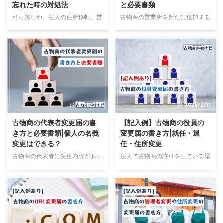
忘れた時の対処法
と必要書類
引っ越しや、法人の住所移転、営
古物商の営業所を新たに追加する
業所の移転などがある場合には古
場合、警察署に届出をする必要が
物商の住所変更を行わなければな
あります。 しかも、古物商の営
りません。 しかも、変更する内
業所を追加する場合、管理者の選
容によって変更届の提出期限や添
任手続きも行わなければなりませ
付書類、提出先が異なり、手続き
ん。 また、営業所の追加と管理
は思っている以上に複雑です。
者の選任手続きは同時に行う事が
また、変更手続きには提出期限が
できず、先に営業所を追加してか
あり、提出期限を過ぎた場合には
らしか管理者の選任手続きを行え
2026/2/11
2026/2/11
罰則が科されてしまう可能性もあ
ないなどの細かい決まりがあり、
ります。 そのため、自分で変更
営業所追加の手続きは思っている
古物商の代表者変更届の書
【記入例】古物商の役員の
手続きを行うのが心配という方
以上に複雑です。 そのため、手
き方と必要書類|個人の名義
変更届の書き方|就任・退
は、専門家に依頼することで安心
続きが不安という方は、専門家に
変更はできる？
任・住所変更
して住所変更手続きを完了できま
依頼することで簡単に手続きが完
古物商の代表者に変更内容があっ
法人で古物商の許可をしている場
す。 この記事では、古物商の変
了します。 この記事では古物商
た場合には、書換申請や変更届出
合、法人役員の就任や退任による
更に関する注意点や古物商の住所
の営業所を追加する場合の申請書
等を警察署に提出しなければなり
変更、役員の住所変更があった場
変更届の書き方、必要書類につい
の書き方や必要書類について詳し
ません。 また、代表者の変更す
合には、変更届を提出しなければ
て ...
...
る内容によっては、作成しなけれ
なりません。 しかも、役員の変
ばならない書類や添付書類が異な
更届を提出する際に、変更内容に
るため、手続きはかなり複雑で
よって書き方や必要な添付書類が