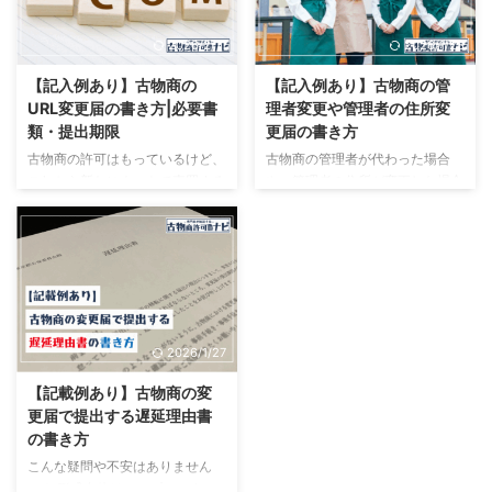
す。 また、手続きには期限があ
異なるため、手続きは意外に難し
り、期限が過ぎてしまっている場
いです。 また、役員の変更手続
2026/2/11
2026/1/28
合には、「遅延理由書」という別
きには期限が設けられており、そ
の書類も自分で作成しなければな
の期限を過ぎてしまった場合には
【記入例あり】古物商の
【記入例あり】古物商の管
りません。 そのため、1人で変更
罰則が科される可能性もありま
URL変更届の書き方|必要書
理者変更や管理者の住所変
手続きをするが不安という方は、
す。 そのため、自分で役員変更
類・提出期限
更届の書き方
専門家に代行してもらうことで安
の手続きをするのが不安という方
古物商の許可はもっているけど、
古物商の管理者が代わった場合
心して手続きを進められます。
は、行政書士に代行してもらうと
これから新たにネットで売買する
や、管理者の住所が変更した場合
この記事では、古物商の代表者の
いうことで安心して手続きが進め
場合や、既にURL届出は行ってい
には、警察署に変更届を提出しな
交替や住所変更などの変更届の書
られます。 この記事では、古物
るけど、他のサイトでも売買した
ければなりません。 また、変更
...
商 ...
い場合に必要となるのがURL変更
する内容によっては書き方や、添
届です。 ただ、ネットに疎い人
付書類が異なり、意外に手続きは
は難しい言葉が多く、何をどのよ
複雑です。 しかも、変更手続き
うに書けばいいのかわからないと
には提出期限があり、提出期限を
いう方も多いです。 実際、URL
過ぎた場合には罰則が科される可
2026/1/27
の変更届は利用するサイトによっ
能性もあります。 そのため、自
て必要書類が異なる上、管轄の警
分一人で手続きをするのは不安と
【記載例あり】古物商の変
察署によっても求められる書類が
いう方は、行政書士に依頼するこ
更届で提出する遅延理由書
違う事も多く、専門家の中にも間
とで安心して手続きが進められま
の書き方
違った認識を持っている人が多い
す。 この記事では、管理者の変
こんな疑問や不安はありません
ほど複雑です。 そのため、自分
更届の書き方や、必要な添付書
か？ 形式自体はシンプルです
でURLの変更手続きをするのは不
類、変更届の提出期限などについ