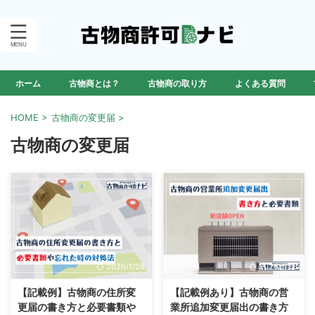
ホーム
古物商とは？
古物商の取り方
よくある質問
HOME
>
古物商の変更届
>
古物商の変更届
2026/1/28
2026/1/25
【記載例】古物商の住所変
【記載例あり】古物商の営
更届の書き方と必要書類や
業所追加変更届出の書き方