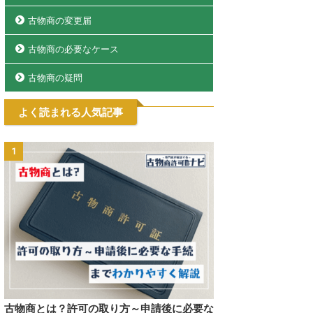
古物商の変更届
古物商の必要なケース
古物商の疑問
よく読まれる人気記事
1
古物商とは？許可の取り方～申請後に必要な