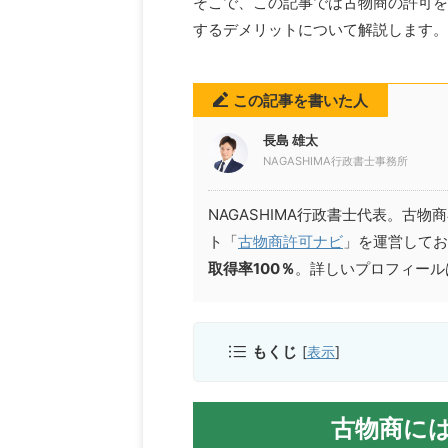
そこで、この記事では古物商の許可を
するデメリットについて解説します。
この記事を書いた人
長島 雄太
NAGASHIMA行政書士事務所
NAGASHIMA行政書士代表。古
ト「
古物商許可ナビ
」を運営してお
取得率100％
。詳しいプロフィールは
もくじ
[
表示
]
古物商に