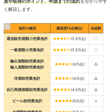
度や取得のポイント、申請までの流れ
を分かりやす
く解説します。
免許の種別
難易度(5点満点)
未経験
通信販売酒類小売業免許
(3.5/5点)
〇
一般酒類小売業免許
(3.5/5点)
〇
輸出
酒類
卸売業免許
(4/5点)
△
輸入
酒類
卸売業免許
洋酒卸売業免許
(4/5点)
△
自己商標酒類卸売業免許
(4.5/5点)
△
ビール卸売業免許
(5/5点)
×