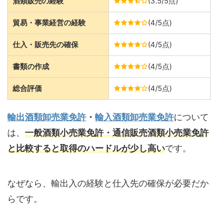
酒類販売の経験
(3.5/5点)
貿易・事業経営の経験
(4/5点)
仕入・販売先の確保
(4/5点)
書類の作成
(4/5点)
総合評価
(4/5点)
輸出
酒類
卸売業免許
・
輸入
酒類
卸売業免許
について
は、
一般酒類小売業免許・通信販売酒類小売業免許
と比較すると取得のハードルが少し高い
です。
なぜなら、輸出入の経験と仕入先の確保が必要だか
らです。