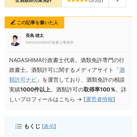
全酒類卸売業免許
(5/5点)
×
この記事を書いた人
長島 雄太
NAGASHIMA行政書士事務所
NAGASHIMA行政書士代表。酒類免許専門の行
政書士。酒類許可に関するメディアサイト「
酒
類許可ナビ
」を運営しており、酒類免許の相談
実績
1000件以上
。酒類許可の
取得率100％
。詳
しいプロフィールはこちら → [
運営者情報
]
もくじ
[
表示
]